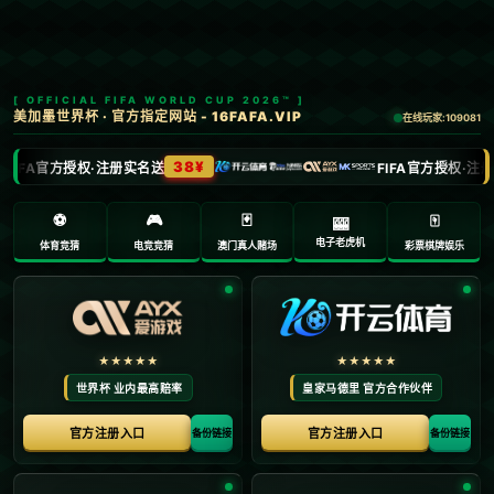
主页
>
新闻中心
新闻中心
中井卓大被譽為日本C羅 17歲內切轟世界波.
作者：kaiyun云开官网
发布时间2026-02-09
在全球的足球舞台上，日本足球近年来不断涌现出众多才华横溢的新
星。其中，**中井卓大**这个名字因为其惊人的球技和潜力，逐渐成
为足球界热议的焦点。他常常被拿来与葡萄牙球星C罗进行比较，尤
其是在最近一场比赛中，以一记内切的世界波进球引发了广泛关注。
**日本的年轻才俊：中井卓大**
中井卓大被誉为“日本的C罗”，这不仅因为他的足球技术，更因为他
具备的那种不屈不挠的精神和场上的领袖气质。年仅17岁的中井卓
大，以速度和技术兼备的踢法在世界青年赛事中大放异彩。他不仅充
满活力和创造力，还具备出色的视野和精准的射门技巧，成为每个对
手的噩梦。
**令人称奇的“世界波”**