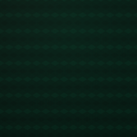
**对比中井卓大与C罗**
当我们将**中井卓大**与C罗进行对比时，不难发现两人身上都有许
多相似之处。C罗以其强大的身体素质、快速的速度以及精准的射门