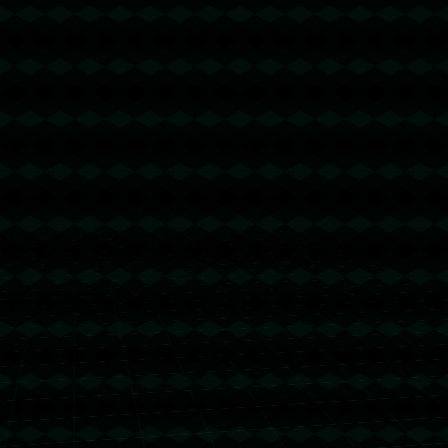
庫明加暢談與庫裏的默契合作 讓比賽更加輕松愉快.
2026-02-08
雷霆奏爵士 近9场赢8仗.
2026-02-07
德甲：十人拜仁8-0大勝九人達姆施塔特 凱恩3射1傳+中場世界波.
2026-02-07
相关产品
曝拉莫斯向皇馬索要1700萬年薪 但皇馬希望能降薪2成.
一球未进从三水输到沙特 U17国少不输信心与决心.