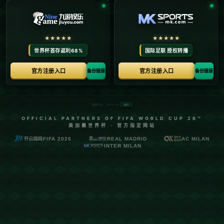
来说，要求与其贡献相匹配的薪资，似乎并不过分。
然而，对于一个职业球员来说，年薪不仅仅与他们在球场上的表现有
关，市场价值以及年龄也是重要考虑因素。拉莫斯虽在当前仍保持高
水平竞技状态，但他的年纪在逐渐增大，这或许是皇马考虑降薪的原
因之一。
### 皇马的立场与考量
皇马作为历史悠久的顶级俱乐部，其**财务管理**向来严格。为了保