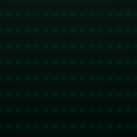
职业球员愿意在关键时刻**做出让步**，以换取更多的竞技机会或者
为球队贡献力量。
### 结论
不论最终结果如何，这场薪资谈判不仅仅是单方面的利益博弈，更是
对职业足球界**薪资体系**的一次深刻审视。当球员经验丰富、贡献
卓著时，他们自然希望得到回报；而俱乐部在追求长远利益时，也会
考虑调整策略。**合理的平衡**是双方期望达成的目标。而这一事件
所带来的深远影响，或许将在未来很长一段时间内继续影响足球界的
发展方向。