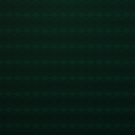
综上所述，**狄龙**对球队防守的信心是有据可循的。**阿门**和**
伊森**不仅各具非凡的个人防守能力，还在团队防守的配合中发光发