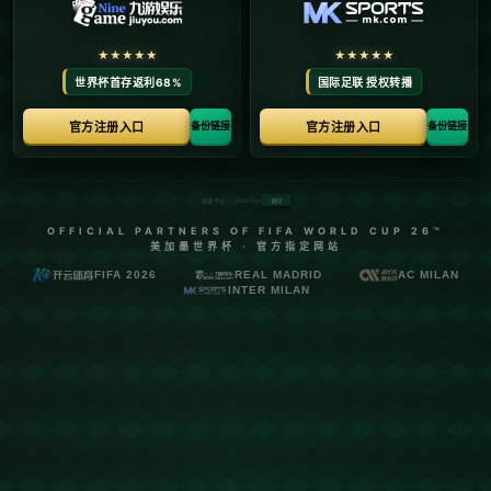
一直以来被视作新星。他的**速度**和**敏捷性**使他能够快速地在
场上移动，从而有效地对对手实施压迫式防守。**阿门**在关键时刻
的干扰能力也是球队获胜的重要因素之一，比如最近一场重要比赛
中，他在最后几秒的关键封盖帮助球队险胜对手，充分展示了他的防
守天赋。
再来看**伊森**，他的出现同样为球队的防守注入了新鲜血液。**伊
森**以其惊人的**弹跳力**和**臂展**在篮下形成了一道坚不可摧的
壁垒。他常被派遣去盯防对方最具威胁的得分手，并以出色的表现完
成任务。例如，在某一次对阵劲敌的比赛中，**伊森**成功限制了对
手明星球员的得分，将其成效压制在低于平均水平，这令人印象深
刻。
除了个人能力之外，防守的重要性还体现在团队合作上。**狄龙**特
别提到，**阿门**和**伊森**在场上具有极佳的协同意识，他们能够
在防守中相互补位，并通过无球时的沟通减少防守漏洞。这种默契配
合让他们犹如“怪物”般无懈可击，使得对手无从施展。
实际上，这种防守策略的成功并非偶然，而是经历了长期的训练和比
赛经验的积累。在日常的训练中，**狄龙**和教练团队不断地强化球
员们的防守意识，并针对不同的对手制定相应的防守战术，这让**阿
门**和**伊森**能够在各种情况下快速适应并做出正确的反应。