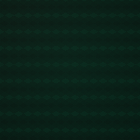
**火箭队技战术的成功实施**
本场比赛的最大亮点在于火箭队如何利用其优势来实现对太阳队的全