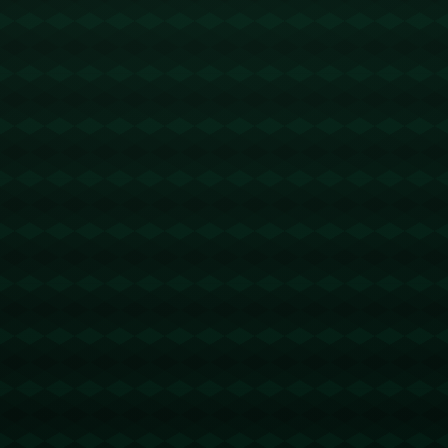
面压制。火箭队的进攻风格极具侵略性，凭借高效的传球和精准的投
篮，火箭队在整个比赛中保持了一贯的高效节奏。此外，他们在防守
端通过增加身体对抗和灵活换人限制太阳队的进攻，使得太阳队失去
了中远距离得分的机会。
**总结与启示**
此次太阳队遭遇火箭队的惨败不仅是NBA历史上的一个瞬间，也是对
球队和球员的一次深刻反思。球队的战术调整能力以及在临场发挥上