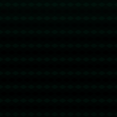
谁更伟大？韦德点出詹姆斯超越乔丹之处，巅峰持久前所未见.
2026-02-08
庫明加暢談與庫裏的默契合作 讓比賽更加輕松愉快.
2026-02-08
雷霆奏爵士 近9场赢8仗.
2026-02-07
德甲：十人拜仁8-0大勝九人達姆施塔特 凱恩3射1傳+中場世界波.
2026-02-07
相关产品