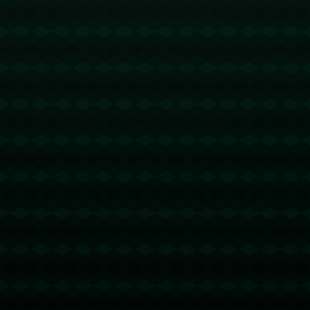
的灵活应变或许是今后太阳队需要重点提升的方面。而对于火箭队来
说，这是一次证明自身实力的机会，他们成功实施了比赛计划，展现
了顶级篮球队伍应有的技战术素养。这个比赛结果不仅引发了整个
NBA的关注，更成为军火粉丝津津乐道的话题。
在这场浩大的比赛中，双方展示了不同的篮球理念和竞技策略，令人
对接下来的赛季充满期待。太阳队和火箭队的这场对决不仅是对双方
实力的检验，也是对未来策略和发展方向的启发。随着赛季的深入，
我们将继续关注这些精彩对决，并探索篮球运动更多的可能性。
上一篇：官方：国米名宿齐沃出任帕尔马新帅，开启一线队执教生涯.
下一篇：恭喜国安队！间歇期又提前完成两笔重量级签约，下一轮携手首秀.
新闻资讯
日職／四大新人監督投手為主流 球兒首年就受關注.
2026-02-09
2026年世界杯入选赛｜ 伊朗剑指连4届闯决赛圈 日本有望率先踢进世界杯.
2026-02-09