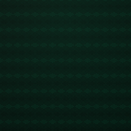
值得一提的是，**从历史战绩来看**，穆里尼奥与费内巴切的交手经
历并不足以让他高枕无忧。2007年，穆里尼奥在切尔西时期曾对阵费
内巴切，虽最终获胜，但过程并不轻松。这进一步强调了，本次交手
的不仅仅是纸上的实力，更是对场上策略和临场调整能力的考验。
**从阵容与战术的对比来看**，罗马在意甲的表现近年来相对稳健，
新星扎尼奥洛等球员的崛起为球队注入了新的活力。而曼联在新帅带
领下，加强了防守厚度与前场压迫的层次，让他们成为一个不可小觑
的对手。双方如果正面交锋，比赛注定将会以高强度展开，战术变化
多端，令球迷目不暇接。
更值得关注的是，这场“复仇记”也不仅仅停留在比赛结果的胜负上。*
究竟是穆帅带领下的罗马能打破曼联的防线*，还是曼联在新帅的策
略调整下找回昔日荣光？这个故事必将成为本赛季欧联杯的经典篇章
之一。