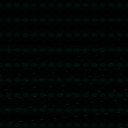
曝拉莫斯向皇馬索要1700萬年薪 但皇馬希望能降薪2成.
一球未进从三水输到沙特 U17国少不输信心与决心.
定日县6.8级地震丨两部门协调援助燃料等救灾物资保障西藏地震受灾群众过冬.
中国排名：殷若宁维持第四位 刘瑞欣攀升到111位.
Copyright 2024
kaiyun开云-kaiyun体育官网_中国官方平台入口
All