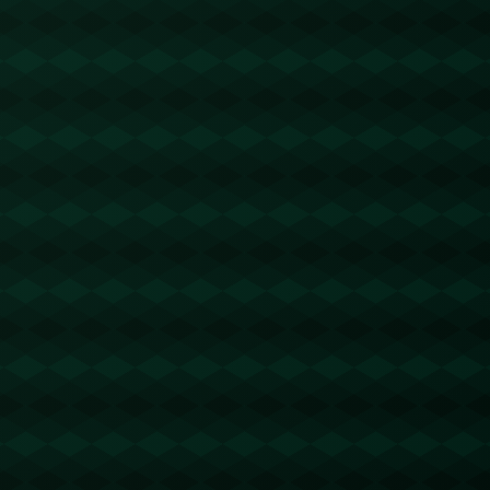
·戴维斯**在防守端的统治力，再加上角色球员如德安吉洛·拉塞尔