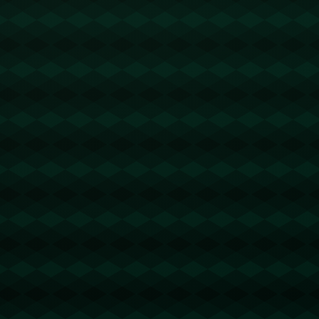
中，让湖人在关键场合能够拿出应有的表现。
现出老将的领导力，更体现了年轻球员的快速成长。例如，最近表现趋于
正在让湖人变得越来越难以对付。