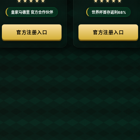
湖人险胜灰熊，坐稳西部第四！詹
作者：kaiyun云开官网
发布时间20
坐稳西部第四！詹姆斯迎来里程碑！**
战中，洛杉矶湖人以微弱的优势战胜了孟菲斯灰熊。这场比赛不仅巩固了
迷的高度关注和讨论。这场胜利究竟意味着什么？让我们深入解析这场比
第四，季后赛形势明朗
一直备受瞩目，尤其是在交易截止日前的阵容调整后，他们逐渐展现出了
后几分钟才分出胜负，湖人最终以微弱优势险胜灰熊。这场胜利不仅让他们
调整包括引入稳定的角色球员与提升防守强度。整体而言，他们在近期的