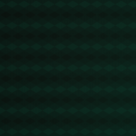
然表现出色，但湖人
---
联系我们
### 詹姆斯迎来里
本场比赛最大的亮点
联系人：kaiyun云开官网
录，再次巩固了自己
手机：13314951970
特别值得注意的是，
电话：0411-5070157
生涯**“不老传说
邮箱：admin@tuowvy.com
**案例分析：**
在比赛的关键时刻，
地址：青海省海南藏族自治州贵南县过马
精彩防守反击。一名
营镇
---
### 湖人团队协作