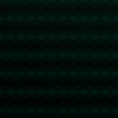
### 灰熊：虽败犹
尽管灰熊队在本场比
都感受到巨大的压力
**分析对比：**
相比灰熊的年轻冲击
验优势发挥至极致，
---
*湖人险胜灰熊的意
续成为这一赛季最令
上一篇：西部鱼腩两
新闻资讯