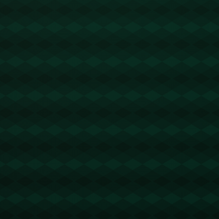
的出色发挥外，湖人其他球员也表现出了团队协作的提升。特别是**安东尼