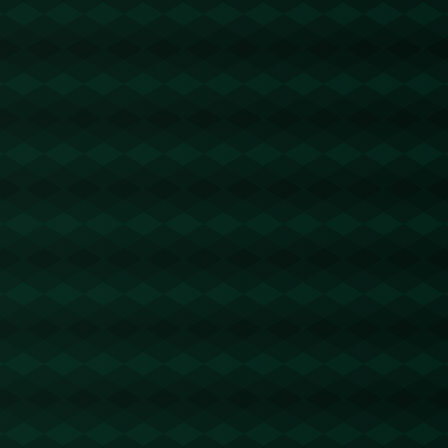
面对季后赛压力时具备解决问题的能力。
高效率的比赛迎来了职业生涯的又一里程碑——总得分正式突破新的记
湖人队攻防转换的重要引擎。詹姆斯的表现再次让球迷感叹他的职业
的稳定性和韧性。
快攻拉开比分，但詹姆斯利用个人能力联手安东尼·戴维斯完成了几次