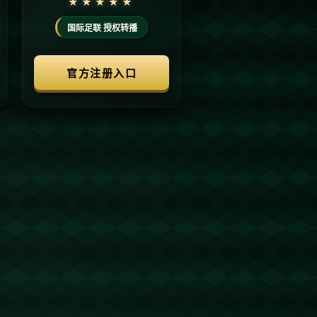
姆斯迎来里程碑！.
26-02-09
湖人在西部的排名，还让球队领袖勒布朗·詹姆斯再次创造了职业生涯
赛的意义及其背后的故事。
冠军气质。本场比赛面对强劲的年轻对手灰熊队，双方打得难分难
进一步巩固了**西部第四的排名**，更为即将到来的季后赛奠定了
表现表现出攻防两端趋于平衡的特点。本场比赛，灰熊队的莫兰特虽