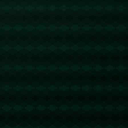
稳定的新援比斯利成为了球队的三分射手，成功帮助詹姆斯分担了压