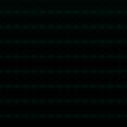
新闻资讯
日職／四大新人監督投手為主流 球兒首年就受關注.
2026-02-09
2026年世界杯入选赛｜ 伊朗剑指连4届闯决赛圈 日本有望率先踢进世界杯.
2026-02-09
谁更伟大？韦德点出詹姆斯超越乔丹之处，巅峰持久前所未见.
2026-02-08
庫明加暢談與庫裏的默契合作 讓比賽更加輕松愉快.
2026-02-08
雷霆奏爵士 近9场赢8仗.
2026-02-07
德甲：十人拜仁8-0大勝九人達姆施塔特 凱恩3射1傳+中場世界波.
2026-02-07