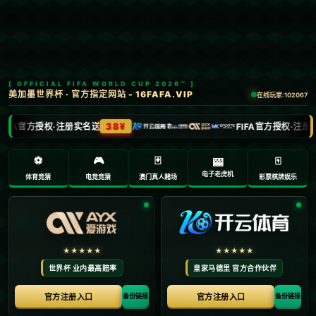
主页
>
新闻中心
新闻中心
湖人绝杀惨败，东契奇里夫斯低头沮丧，詹姆斯成背景板.
作者：kaiyun云开官网
发布时间2026-02-09
**湖人绝杀惨败，东契奇与里夫斯低头沮丧，詹姆斯成背景板：一场
戏剧化之战的深度解读**
在2023赛季的一场焦点战中，洛杉矶湖人与达拉斯独行侠的激烈较量
以一个令人意外的戏剧化结尾收场。赛后，“湖人绝杀惨败，东契奇
里夫斯低头沮丧，詹姆斯成背景板”这句话成为媒体和球迷们热议的
话题。这到底是一场怎样的比赛？它又传递了哪些信息？让我们从多
个角度深度解读。
### **戏剧性的结尾：绝杀与惨败的交织**