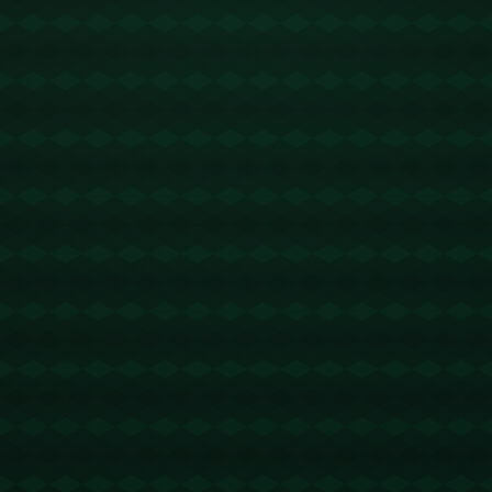
而里夫斯，这位逐渐受到关注的湖人年轻球员，却在比赛关键阶段的
表现未能获得教练更多信任。他在赛后表达了对团队配合的遗憾，同
时也让人们联想到湖人在年轻球员培养上的挑战。湖人需要更充分释
放里夫斯的潜力，避免一次又一次令人惋惜的场面。
### **詹姆斯：巅峰不再，如何迎接新角色挑战？**
作为湖人长期以来的核心领袖，**詹姆斯的表现不可避免地成为比赛
焦点**。一方面，他在比赛中依然能贡献得分与组织能力；另一方
面，当比赛进入最后的关键决胜时刻，湖人未能将球权牢牢交到他手
中，这直接促成了这场令人心碎的失败。