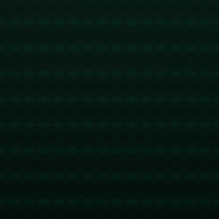
也许詹姆斯的老练能够帮助年轻球员成长，但同时他也面临着如何减
轻自身压力，为球队寻找新的战术平衡。这不仅关系到詹姆斯的个人
荣誉，也关系到湖人未来的整体布局。
### **案例分析：湖人与独行侠的战术博弈**
从战术层面来看，这场比赛并非湖人一支球队的失败，也体现出独行
侠的强大战术执行力。
- **湖人的失误：战术单调及关键球把握不足**