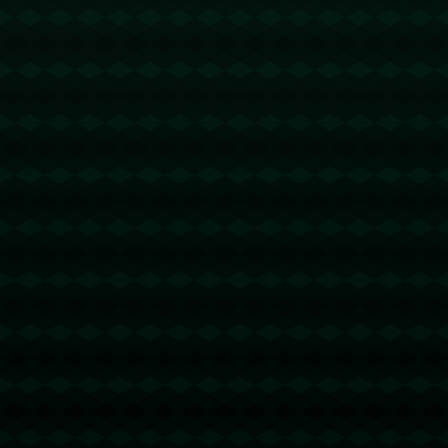
湖人的赛场表现失去了过去赛季中那种贯彻始终的凝聚力。里夫斯等
年轻球员未能在困境中展现个人力量，而詹姆斯团队的战术单一性则
让独行侠更容易寻找破绽。
- **独行侠的强硬：东契奇如何统治关键时刻**
尽管独行侠一度陷入困境，但他们依靠东契奇的天赋、队友的协作以
及精准的赛场决策最终完成反击。这种强硬态度不仅是独行侠战术成
功的关键，也是他们在未来赛季中进一步竞争季后赛的重要保障。
### **深度思考：这场比赛的启示**
对于湖人而言，这场遗憾的绝杀失败不仅仅是一次惨败，更是对团队
战术、球员角色划分以及年轻球员培养模式的严峻考验。而对于独行
侠，东契奇的领导力或许是未来登顶的关键。如何在这样细节与大局
的博弈中找到平衡，是两队亟需解决的问题。
所谓“胜败乃兵家常事”，但这场比赛却给球迷留下了足够深刻的记
忆。无论是湖人的调整方向还是独行侠的持续优化，这都是NBA赛场
中无法忽视的重点。
上一篇：普京：俄方认真对待外国公司重返俄市场的可能性.
下一篇：賈磊向楊政誠摯致歉 欲對政哥所承受的壓力表達歉意.