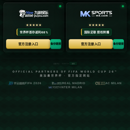
比赛进行到最后几秒，比分始终胶着，各方紧张情绪达到顶点。然
而，令人扼腕的是湖人错失了最后一攻的绝佳机会，詹姆斯在关键时
刻未能挺身而出，转而**成为了一个无奈的“背景板”**，眼睁睁地看
着东契奇完成反绝杀。东契奇的精准投篮将胜利牢牢地收入独行侠的
囊中，而湖人的全队则黯然神伤。
这一幕让人无法忽视詹姆斯的重要性减弱的现状。虽然他仍然是球队
核心，但随着年龄增长，詹姆斯如何调整个人定位成为球迷关注的焦
点。在关键时刻未能掌控全局，也让湖人深陷质疑之中。