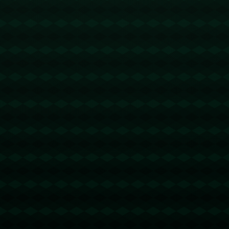
### **球迷的热切期待与未来的可能性**
坦率而言，科特迪瓦国家队失去2022年世界杯资格，是一个沉重的打
击。虽然球队走入低谷，但非洲足球巨星如阿莱的崛起，仍然让球迷
们看到希望。此外，**足协在新帅选任上的决策将尤为重要**，无论
是强调战术知识的国际教练，还是了解本土文化的非洲教头，都需要
衡量球队的具体需求。
总结看来，主帅的下课不仅是一次调整，更是一面镜子，反映了**科
特迪瓦足球深层问题的累积与困境**。从黄金时代的巅峰到如今的落
寞，这支球队正在经历痛苦的蜕变之旅。未来是否能够东山再起，还
需时间与智慧的双重考验。
上一篇：姆巴佩撞梅西是怎麼回事.
下一篇：林孝埈将退赛！今天他发视频说中文…….