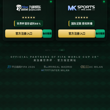
说起科特迪瓦国家队，球迷们自然会联想到德罗巴、亚亚·图雷等名
字，这些巨星组成的“黄金一代”曾让球队威震非洲乃至世界足坛。然
而，随着老一代球员逐渐隐退，*科特迪瓦的整体实力开始下滑*。尽
管新生代力量如阿莱、佩佩等球员表现可圈可点，但球队的稳定性和
凝聚力难以再现辉煌。
2022年世界杯预选赛非洲区的激烈竞争，揭示了球队的诸多问题。科
特迪瓦在关键战役中输给强敌喀麦隆，导致未能晋级附加赛。**这场
失利不仅暴露了球队技战术上的不足，还使得主帅的执教能力受到外
界质疑**。