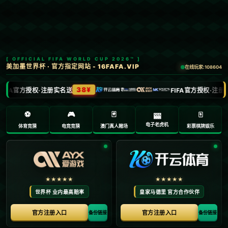
主页
>
新闻中心
新闻中心
吧友推選CBA第三輪最佳本土球員.
作者：kaiyun云开官网
发布时间2026-02-09
**吧友推选CBA第三轮最佳本土球员：谁是最强国产球星？**
近年来，随着CBA联赛的不断发展，本土球员的表现愈发引人瞩目。
在外援占据大量出场空间的舞台上，*本土球员的发挥直接关系到各
支球队竞争力的高低*。而CBA第三轮比赛结束后，**各大篮球论坛
的吧友们纷纷展开投票，选出他们心目中的最佳本土球员**。这不仅
是对球员能力的肯定，也是球迷对国内篮球未来发展的关注。
### **本土之光：哪些球员领先一步？**
在第三轮比赛中，多位本土球员表现亮眼。通过综合评估吧友热议，
以下几名球员无疑成为讨论的焦点：