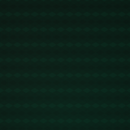
也让球迷们充满期待。
3. **周琦：内线屏障的绝对统治力**
尽管饱受转会风波的困扰，周琦依然用行动回应质疑。在第三轮比赛
中，他以**22分15篮板的统治级表现**，牢牢镇守球队内线。无论是
篮板数还是封盖表现，都让对手难以招架。周琦不仅成为了新疆队的
强大支柱，也锁定了本土最具竞争力的提名席位。
### **球迷声音：数据之外的价值考量**