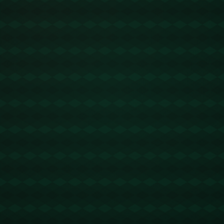
配合和快速传导球的能力。通过理性的中场控球，长春亚泰希望能够
在比赛中占据主动，并利用外援的个人能力在关键时刻打破僵局。这
样的调整无疑让球队的整体实力大幅提升，也让他们的**冲击上半区
的目标**变得更加触手可及。
在谈到长春亚泰的未来发展时，我们不能忽视他们在青训体系方面的
努力。近年来，长春亚泰逐步加大了对本土年轻球员的培养力度，这