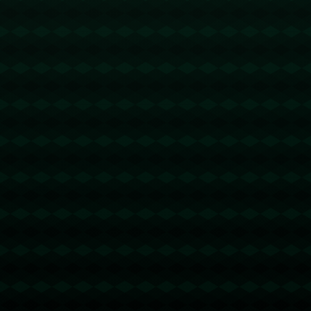
上一篇：湖人胜灰熊，独行侠连胜升至第9，西部排名30日更新.
下一篇：莫德里奇赛季后或离开球队 皇马可能选择不再续约.
新闻资讯
日職／四大新人監督投手為主流 球兒首年就受關注.
2026-02-09
2026年世界杯入选赛｜ 伊朗剑指连4届闯决赛圈 日本有望率先踢进世界杯.
2026-02-09
谁更伟大？韦德点出詹姆斯超越乔丹之处，巅峰持久前所未见.
2026-02-08