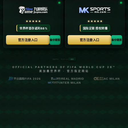
取得了领先。这一进球正是切尔西团队配合的最佳体现，完美结合了
维尔纳的速度与芒特的敏锐嗅觉。
**球员表现亮点**
**蒂莫·维尔纳**在本场比赛中无疑是焦点之一。他不仅为芒特送出了
关键助攻，还在下半场制造了一粒点球，直接导致了比赛的转折。**
维尔纳的快速突破与对防线的压力**迫使对手犯规，帮助切尔西锁定
胜局。这种关键时刻的表现，显示出维尔纳适应英超节奏后的成长与