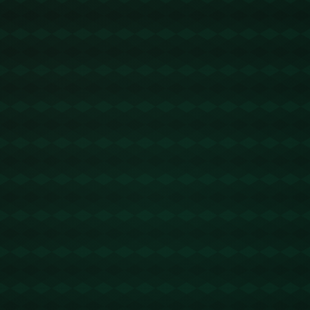
进步。
**梅森·芒特**则是切尔西年轻一代的代表，他用自己扎实的技术和非
常规的跑位为球队打开局面。他在比赛中的进球不仅彰显了个人能
力，也反映了他与队友间的默契。芒特的表现正是切尔西未来可期的
象征。
**战术分析**
切尔西在比赛中展现了主教练的战术思想，通过中场的紧凑防守与快