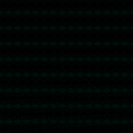
德甲：十人拜仁8-0大勝九人達姆施塔特 凱恩3射1傳+中場世界波.
2026-02-07
相关产品
曝拉莫斯向皇馬索要1700萬年薪 但皇馬希望能降薪2成.
一球未进从三水输到沙特 U17国少不输信心与决心.