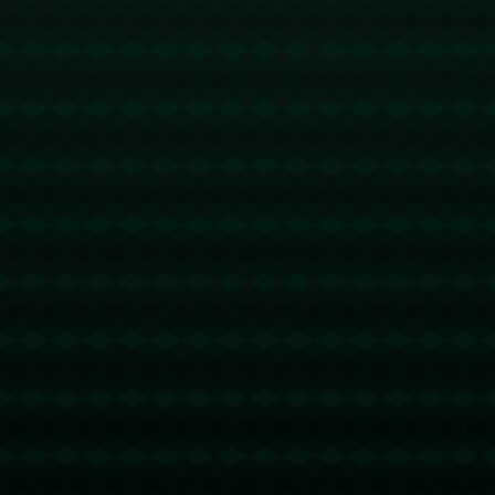
他们能够赢得比赛，也为未来的联赛之路积累了宝贵的经验。
通过对本场比赛的分析可以看出，在英超这样高水平的联赛中，每一
个细节都可能是比赛成败的关键。切尔西通过合理的战术安排和球员
卓越的发挥，成功在谢菲尔德联的主场带走三分，为接下来的比赛奠
定了信心。**维尔纳与芒特的组合不仅是一场比赛的亮点，也可能是
未来切尔西征战英超的重要武器**。