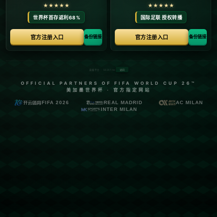
★★★★★
★★★★★
世界杯首存返利68%
国际足联 授权转播
官方注册入口
官方注册入口
备份链接
备份链接
直播平台 ：58261·me
访问
OFFICIAL PARTNERS OF FIFA WORLD CUP 26™
美加墨世界杯 · 官方指定网站
FIFA 2026
REAL MADRID
AC MILAN
INTER MILAN