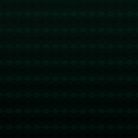
球员在整个赛季中保持健康、成熟备战，是夺取冠军的必要策略。因
此，**即便是面对鲁迪格这样的强硬防线，哈兰德的实况出战与否也
需要多方面考量**。
在讨论这次缺席事件时，我们不仅要考虑球员个体的心态，还有球队
在背后的战略考量。理解这些复杂因素，有助于我们更全面地欣赏现
代足球中的竞技智慧，这也是足球这项运动持续吸引无数粉丝的重要
原因之一。
上一篇：德甲第21輪門興3-2拜仁 門興不變守則！吃飯睡覺贏拜仁！德甲爭冠形勢模糊.
下一篇：乔丹陷入太有钱的烦恼.
新闻资讯
日職／四大新人監督投手為主流 球兒首年就受關注.
2026-02-09
2026年世界杯入选赛｜ 伊朗剑指连4届闯决赛圈 日本有望率先踢进世界杯.
2026-02-09