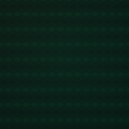
体型前锋来说，**挑战不容小觑**。事实上，任何前锋在对阵拥有像
吕迪格这样的顶级后卫时，都需要精心准备。
### **心理因素与战术考量**