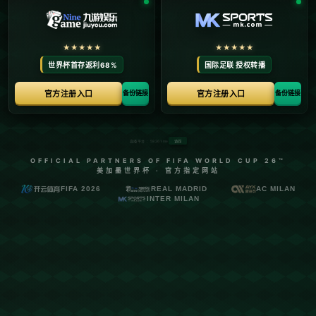
或心理状态。
### **吕迪格的防守威胁**
吕迪格作为一名实力派后卫，他在防守上的顽强和速度确实让很多前
锋感到压力。在以往的比赛中，他不仅能有效阻止对手得分，还能通
过强硬的身体对抗扰乱对方的节奏。这种防守风格对哈兰德这样的身