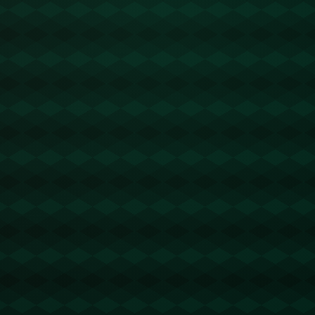
以来对于顶级球员怀有浓厚的兴趣。凭借其雄厚的财政实力和丰富的战绩
与合作。关于特伦特的潜在转会，利物浦方面是否已做出实质性的回应？
转会策略，不难发现，利物浦和皇家马德里在球员交易中的风格迥异**。
看看以往类似的转会案例——菲戈从巴塞罗那转会至皇家马德里，这一惊