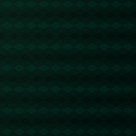
，皇马始终是无数球星梦寐以求的舞台。然而，任何一个成功的转会都
这其中还涉及到各类复杂的契约条款和薪酬问题。
利物浦往往更倾向于维持核心阵容的稳定，而皇家马德里则不吝以重金
世之举不仅仅改变了双方的命运，还影响了整个欧洲足球格局。