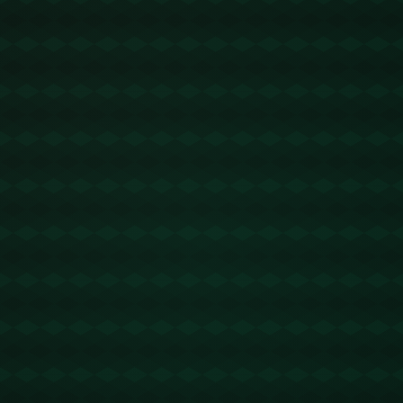
国际米兰近几年的成功，主要归功于*稳定的投资策略*和精准的市场
运作。相较于对手米兰的频繁易主，国米俱乐部的管理层一直在寻找
更为长远的发展规划。这种稳定性不仅增强了球队的竞争力，更为球
迷提供了十足的信心。正是这种信心，让国米球迷敢于在德比战中用
唱歌的方式来挑衅对手。
**历史回顾与趋势展望：**
实际上，这并不是AC米兰第一次面临出售的传闻。早在几年前，当来