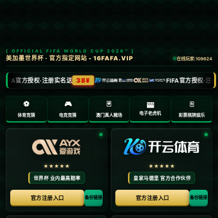
主页
>
新闻中心
新闻中心
哈蘭德傳射建功破梅西姆巴佩紀錄 突破魔咒帶隊首勝拜仁.
作者：kaiyun云开官网
发布时间2026-02-09
**哈兰德：打破魔咒，成就新纪元**