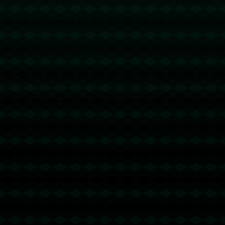
新闻资讯
日職／四大新人監督投手為主流 球兒首年就受關注.
2026-02-09
2026年世界杯入选赛｜ 伊朗剑指连4届闯决赛圈 日本有望率先踢进世界杯.
2026-02-09
谁更伟大？韦德点出詹姆斯超越乔丹之处，巅峰持久前所未见.
2026-02-08
庫明加暢談與庫裏的默契合作 讓比賽更加輕松愉快.
2026-02-08
雷霆奏爵士 近9场赢8仗.
2026-02-07
德甲：十人拜仁8-0大勝九人達姆施塔特 凱恩3射1傳+中場世界波.
2026-02-07