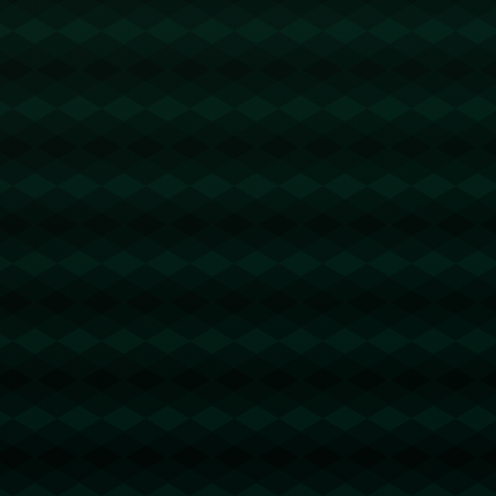
交：让中国足球更接近世界杯的可能性**
资是中国迈向世界杯的重要步伐之一。**近年来，中国通过收购国际知名
关注的中超联赛曾一度成为外籍球星追捧的热土，这种模式有助于国内球
球化也让足球成为外交手段之一。中国政府通过“一带一路”等国际性倡
间接为世界杯舞台积累经验。
：从卡塔尔到中国，世界杯与国家实力的关系**
案例。作为世界杯2022年的东道主，卡塔尔在短短十几年内通过高投入
参考模式。
体育市场的重要角色，因人口规模、经济实力以及地缘政治地位，影响力远
要的是能为国家树立全球形象，将体育与国家战略深度融合。**
界杯”的讨论，既有娱乐化调侃的成分，也隐藏了复杂的制度性真相。中
作。只有这样，中国男足才能避免依靠“抬进”，真正凭借实力站上世界杯
1000赛｜飞汀次圈出局 阀敏 乐蒂 携手杀入8强！.