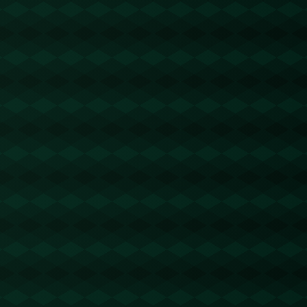
景。从竞技层面看，世界杯参赛资格严格依据预选赛成绩获取，理论上不
队扩展为48支。在这一政策之下，亚洲的参赛名额从原来的4.5个增加到
，尤其是中国巨大市场的间接“补偿”。毕竟，国际足联长期以来具有通
级2022年世界杯，而中国作为亚洲经济和体育大国，尽管目前尚未申
进一步加剧“被抬进”的争议。