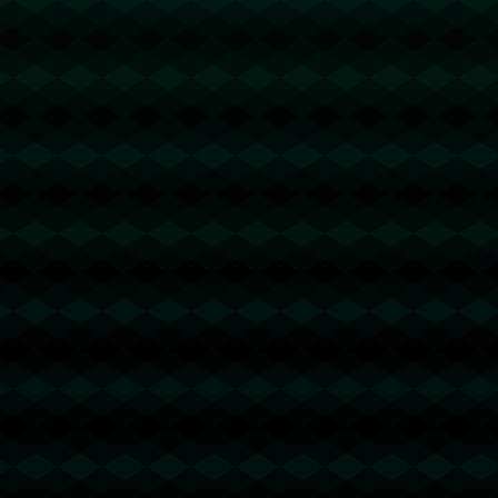
人監督投手為主流 球兒首年就受關注.
2026-02-09
谁更伟大？韦德点出詹姆斯超越乔丹之处，巅峰持久前所未见.
庫明加
2026-02-08
场赢8仗.
2026-02-07