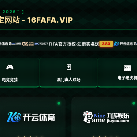
首页
关于我们
产品服务
新闻中心
联系我们