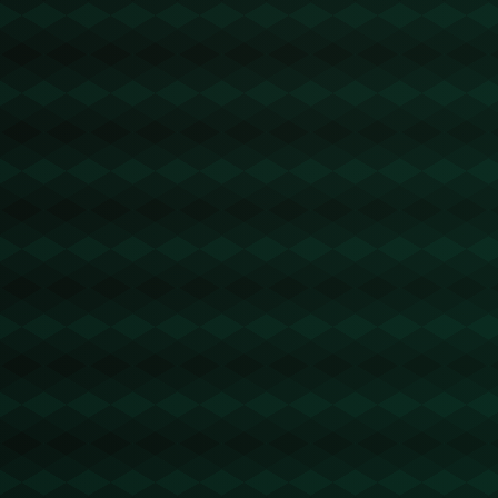
### **“被抬进”
要理解“被抬进”世
联系我们
存在“抬进”这种可能
但在实际情况中，**
联系人：kaiyun云开官网
8.5个，这无疑显
手机：13314951970
过扩大影响力实现商
电话：0411-5070157
此外，一些国家确实
邮箱：admin@tuowvy.com
请承办世界杯，但类
地址：青海省海南藏族自治州贵南县过马
营镇