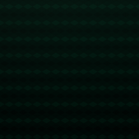
上一篇：威金斯42分，热火终结连败势头.
下一篇：戴格诺特连续俩月当选月最佳教练，雷霆三月15胜1负刷新多项纪录​.
新闻资讯
日職／四大新人監督投手為主流 球兒首年就受關注.
2026-02-09
2026年世界杯入选赛｜ 伊朗剑指连4届闯决赛圈 日本有望率先踢进世界杯.
2026-02-09
谁更伟大？韦德点出詹姆斯超越乔丹之处，巅峰持久前所未见.
2026-02-08
庫明加暢談與庫裏的默契合作 讓比賽更加輕松愉快.
2026-02-08
雷霆奏爵士 近9场赢8仗.
2026-02-07