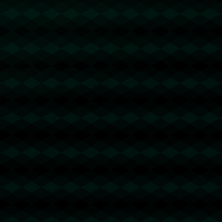
德甲：十人拜仁8-0大勝九人達姆施塔特 凱恩3射1傳+中場世界波.
2026-02-07
定日县6.8级地震丨两部门协调援助燃料等救灾物资保障西藏地震受灾群众过冬.
中国排名：殷若宁维持第四位 刘瑞欣攀升到111位.