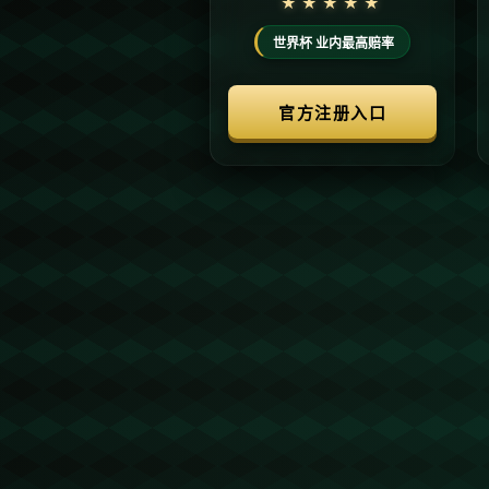
主页
>
新闻中心
新闻资讯
新闻中心
日職／四大新人監督投手為主流 球兒首年就受關注.
2026年世界杯入选赛｜ 伊朗剑指连4届闯决赛圈 日本有望率先踢进世界杯.
**在足球世界中，
引发了广泛关注。*
谁更伟大？韦德点出詹姆斯超越乔丹之处，巅峰持久前所未见.
**巴塞罗那足球俱
待。**媒体的双刃
庫明加暢談與庫裏的默契合作 讓比賽更加輕松愉快.
关注的人来说，媒体
*近年来，由于成绩
雷霆奏爵士 近9场赢8仗.
的不断追问和负面报
让我们看看一个现代
德甲：十人拜仁8-0大勝九人達姆施塔特 凱恩3射1傳+中場世界波.
还是选择了离开。*