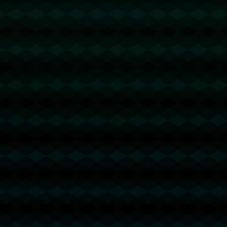
场赢8仗.
2026-02-07
曝拉莫斯向皇馬索要1700萬年薪 但皇馬希望能降薪2成.
一球未进从三水输到沙特 U17国少不输信心与决心.