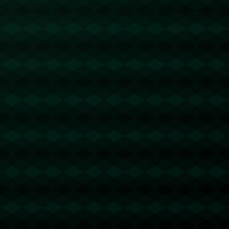
下一篇：英冠卡迪夫城VS赫尔城预测分析：赫尔城主力前锋上轮受伤.
2026年世界杯入选赛｜ 伊朗剑指连4届闯决赛圈 日本有望率先踢进世界杯.
2026-02-09
暢談與庫裏的默契合作 讓比賽更加輕松愉快.
2026-02-08