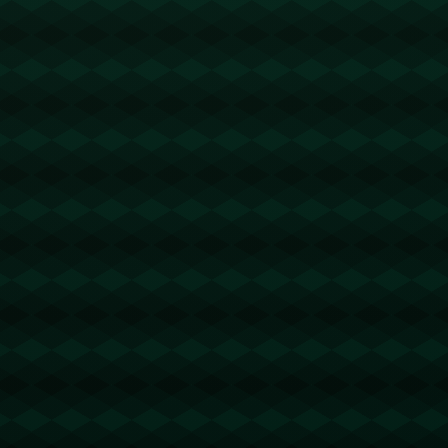
重要引援从米兰加盟纽卡斯尔，他对球队的中场组织能力和攻守转换起到
而，国际比赛期间的突发伤病无疑打乱了纽卡斯尔的计划，更为即将到来
的情结：托纳利和米兰的深厚联系**
这场焦点战役再添加戏剧性的因素，是他与AC米兰之间的特殊情感纽带
2赛季意甲冠军。他为米兰球迷奉献了多个光辉时刻，其离开也让一些支持者感
仅是一场普通的欧冠小组赛，更是一场情感上的对决和见证。如果托纳利
对托纳利本人，这都具有特殊意义。
应对策略分析：如果托纳利无法出场**
比赛前康复，纽卡斯尔将不得不面对一个严峻的问题——如何填补他的空缺。主
托纳利的缺阵。
·吉马良斯**（Bruno Guimaraes）有望承担更多的组织和防守任务，而年
inton）和威尔逊（Callum Wilson）也能在前场提供压迫性。尽管