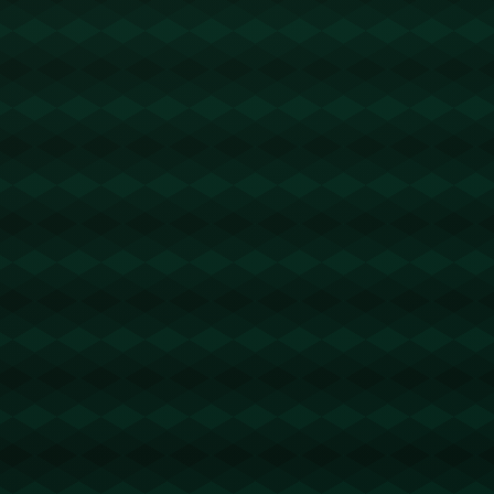
纽卡斯尔带来了巨大压力。据最新报道，这位中场核心在国家队的比赛中受
次受伤为球队的技战术布置增添了不确定性。