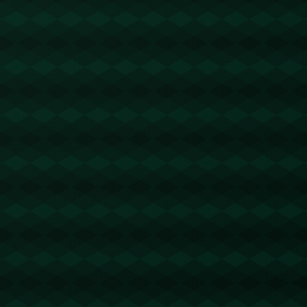
伤，**具体伤情和恢复时间尚未明确**。考虑到他对于纽卡斯尔中