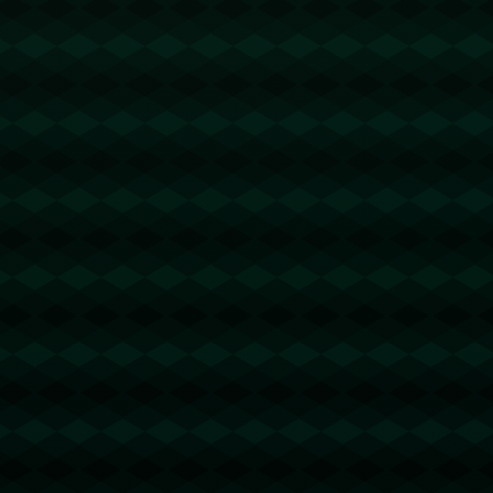
场核心的缺失在欧冠级别的比赛中至关重要。例如，2022/23赛季，曼
，托纳利如果缺席，纽卡斯尔可能不得不依赖整体的防守表现和反击效率
队的选择是否正确？**
俱乐部感到困扰，也使意大利国家队在组织上的决策受到质疑。在紧凑的
问题在国际比赛中屡见不鲜。俱乐部往往处于被动地位，因为他们无法对
冠征程，也提醒各方需要更加平衡地处理球员出场的优先级。