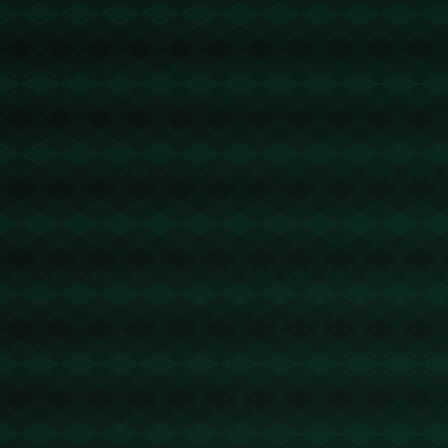
联系我们
联系人：kaiyun云开官网
手机：13314951970
电话：0411-5070157
邮箱：admin@tuowvy.com
地址：青海省海南藏族自治州贵南县过马
营镇