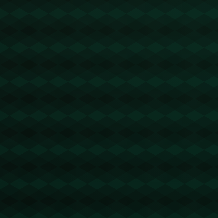
托纳利的受伤无疑为
场的巨大影响力，此