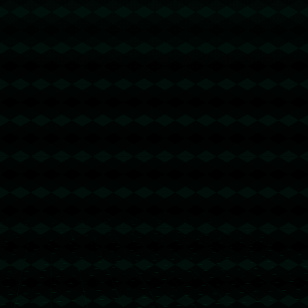
庫明加暢談與庫裏的默契合作 讓比賽更加輕松愉快.
2026-02-08
雷霆奏爵士 近9场赢8仗.
2026-02-07
德甲：十人拜仁8-0大勝九人達姆施塔特 凱恩3射1傳+中場世界波.
2026-02-07
相关产品
曝拉莫斯向皇馬索要1700萬年薪 但皇馬希望能降薪2成.
一球未进从三水输到沙特 U17国少不输信心与决心.