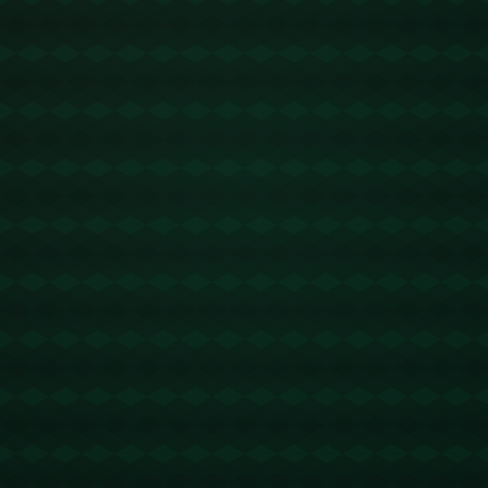
整心态迎接新的挑战**是每个运动员必须具备的素质。同样的例子在
历史上并不鲜见。知名篮球运动员保罗·乔治在重伤后，通过不懈努
力，成功重返赛场并恢复之前的辉煌。
**“心碎之后，我学会了重新面对和评估人生中的挑战，”**何宇鵬坦
诚面对一次采访时说道。他借助心理咨询师的帮助，以及队友们的支
持，逐渐走出了受伤的阴霾，准备在康复后全力以赴。
### 事例分析：伤病与自我重塑