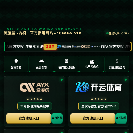
主页
>
新闻中心
新闻中心
何宇鵬：保級失敗！知道自己骨折的那兩天我心碎了！.
作者：kaiyun云开官网
发布时间2026-02-09
**何宇鵬：保級失敗！知道自己骨折的那兩天我心碎了！**
在竞技体育的世界中，失败与挫折是不可避免的挑战，尤其对一名运
动员来说，受伤后无法参与比赛更是如晴天霹雳。今天，我们将聚焦
于一位足球运动员的内心旅程，他不仅面临**保级失敗**的打击，还
在后期发现了更为严重的挫折——骨折。
何宇鵬，这位充满潜力的足球运动员，是团队中的核心成员。然而，
正当球队努力拼搏，力争保持联赛席位之际，何宇鵬的不幸骨折让整
个团队陷入了困境。**对于何宇鵬而言，得知自己的伤势后，他心碎
地意识到无力助球队一臂之力的事实。**
### 骨折的发现与影响