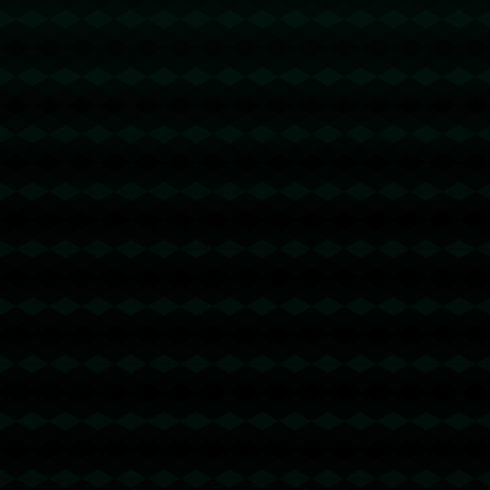
2026年世界杯入选赛｜ 伊朗剑指连4届闯决赛圈 日本有望率先踢进世界杯.
2026-02-09
谁更伟大？韦德点出詹姆斯超越乔丹之处，巅峰持久前所未见.
2026-02-08
庫明加暢談與庫裏的默契合作 讓比賽更加輕松愉快.
2026-02-08
雷霆奏爵士 近9场赢8仗.
2026-02-07
德甲：十人拜仁8-0大勝九人達姆施塔特 凱恩3射1傳+中場世界波.
2026-02-07
相关产品