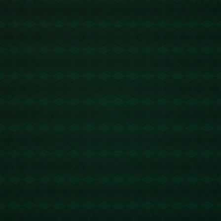
利**可以说彻底打破了局势的僵持。国足球员在更衣室里得到这一消
息后，更加坚定了“至少拿下一分”的目标。正是这种心理压力的减
少，让他们能以更好的心态迎接这场硬仗。
**喜讯二：澳大利亚阵容减员，为国足创造优势**
另一喜讯则来自澳大利亚自身的问题。据悉，澳大利亚队的两名主力
中场因伤缺阵，这对他们的整体战术体系产生了严重影响。尤其是创
造力出色的中场发动机麦格里（Riley McGree）因伤无法上场，使澳
大利亚队的中场衔接能力大幅下降。这也是比赛中我们能看到国足在
中场表现更加主动、稳定的关键原因。
当国足面对这样的“天赐良机”时，伊万教练果断调整战术，将“抢控中
场”作为执行策略。果然，比赛中我们看到**国足在反抢与传控配合
上的提升**，几次成功的后场快速反击，直接威胁到了澳大利亚的后
防线。
---