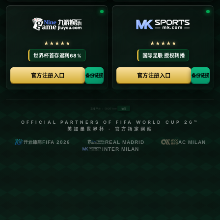
職業足球的世界總是充滿曲折與驚喜，球員的成長之路更是跌宕起
伏。而對於**意大利中場球員博納文圖拉**（Giacomo Bonaventura）
而言，近期的回歸再次見證了他的毅力與決心。他在沉寂三年後，終
於重返國家隊舞台，這一時刻對他本人以及他的支持者來說意義非
凡。更感動的是，他將這次回歸視為對已故父親的**深情獻禮**，這
讓這位意甲老將的故事更富人情味。