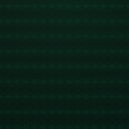
博納文圖拉在過去幾年經歷了足球生涯的低谷。自從2019年以後，這
位曾在AC米蘭效力的中場大將鮮少得到**意大利國家隊**的徵召。沉
寂的日子裡，他並未選擇放棄，而是選擇轉會佛羅倫薩
（Fiorentina），期望在這支競爭壓力較小但同樣充滿激情的球隊中重
拾狀態。在佛羅倫薩，博納文圖拉並未讓人失望，以穩定的表現和成
熟的球商為例，他逐步找回了當年的水準。
三年後，他終於獲得“藍衣軍團”主帥的青睞，再次披上象徵無數榮耀
的**意大利國家隊球衣**，實現了自己的夢想。
### **將重返國家隊獻給父親 柔情與剛毅的交織**