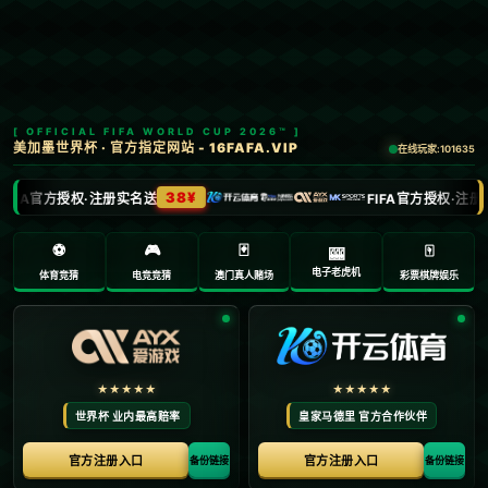
主页
>
新闻中心
新闻中心
博納文圖拉三年後再度回歸國家隊 獻上心意給父親.
作者：kaiyun云开官网
发布时间2026-02-09
**博納文圖拉三年後再度回歸國家隊 獻上心意給父親**