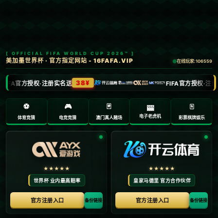
主页
>
新闻中心
新闻中心
澳超墨尔本胜利vs墨尔本城比分预测 同城德比勇者胜.
作者：kaiyun云开官网
发布时间2026-02-09
### 澳超墨尔本胜利vs墨尔本城比分预测：同城德比勇者胜
**澳超同城德比，一场既关乎荣誉又充满激情的对决即将上演！墨尔
本胜利与墨尔本城这两支宿敌将在赛场上展开较量，作为长年竞争的
对手，他们的碰撞总能吸引无数球迷的目光。究竟是墨尔本胜利捍卫
主场，还是墨尔本城再度称霸？我们将结合双方近期表现和数据做出
一些大胆预测！**
---
### 墨尔本同城德比的独特魅力
墨尔本胜利和墨尔本城之间的对决堪称澳超最激烈的较量之一。这场
比赛不仅是两队实力上的检验，**更承载了墨尔本城市的荣誉对抗
**。两队球迷间的支持氛围更是如火如荼，赛场外的口号到赛场内的