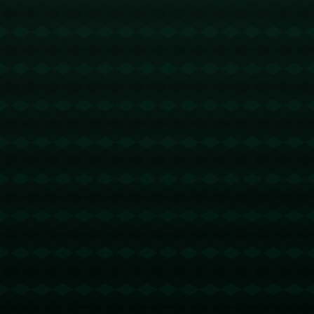
结合双方本赛季的表现，墨尔本城的进攻线火力强劲，但墨尔本胜利
的防守体系同样不容小觑。预计比赛将是一场势均力敌的较量，比分
可能会呈现胶着状态。**综合来看，预测比分为2-1，墨尔本城小胜
**。然而，墨尔本胜利若借助主场优势与顽强防守，也可能将比赛拖
入平局甚至掀翻城队。
在澳超同城德比这一情感赋予浓厚的舞台上，从不缺乏爆冷与意外。
**“勇者胜”绝非口号，天时地利为胜利队创造奇迹的可能性**；但实