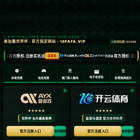
主页
>
新闻中心
新闻中心
火箭连胜追赶哈登：格林创里程碑 完美阵容初现.
作者：kaiyun云开官网
发布时间2026-02-09
**火箭连胜追赶哈登：格林创里程碑 完美阵容初现**
在NBA的新赛季中，休斯顿火箭队凭借令人振奋的连胜记录，再次引
起了球迷和行业专家的关注。这次连胜不仅让人想起昔日哈登时代的
辉煌，也让人对新的火箭阵容充满期待。**杰伦·格林**作为这支年轻
队伍的核心力量，正以惊人的速度成长，在比赛中的表现更是达到了
一个新的里程碑。
*火箭队在本赛季的蜕变过程中，显现出了一支完美阵容的雏形*。他
们的数场胜利不仅是队员之间默契配合的成果，更是全体队员各自分
工明确、同心协力的体现。在如今竞争激烈的西部赛区，火箭队取得
连胜无疑是一大亮点，各方的注意力自然集中在这支新兴力量身上。
首先，不得不提的是作为球队领军人物的**杰伦·格林**。格林在多场