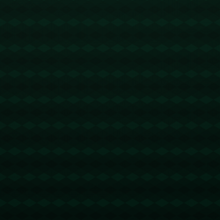
这支年轻火箭队所展现的竞技水平，不仅归功于杰伦·格林的里程碑式
发展，还源于全队共同的努力和**完美阵容**的布局。在这个过程
中，火箭队打出了自己的风格，正在NBA的舞台上谱写属于他们的传
奇。通过稳健的步伐和持续的进步，他们正一步步逼近当年哈登带领
下的辉煌。
对于篮球爱好者和分析师来说，这支火箭队的潜力是无限的，他们将
继续关注火箭的每一场比赛，期待看到这支球队在未来赛季中创造更
多的精彩瞬间。