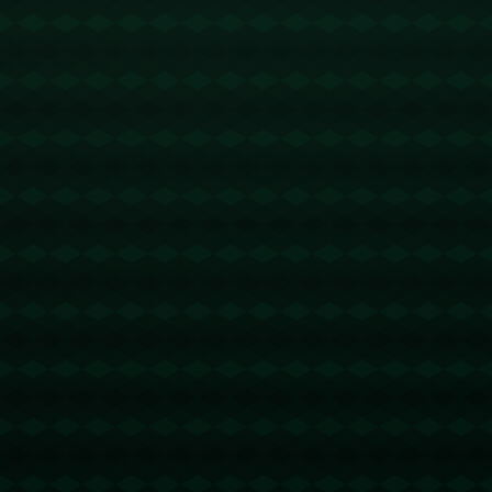
在这个挑战与机遇并存的时刻，解决注册问题不仅关乎一名球员的去
留，更关系到申花俱乐部的未来发展与方向。如何在严格的政策下重
新找到长期发展的路径，无疑是俱乐部管理层需要思考的重大课题。
上一篇：足壇四大錯覺要成真？英格蘭真的很強.
下一篇：上海定向锦标赛圆满结束 动越中考体育连创佳绩.