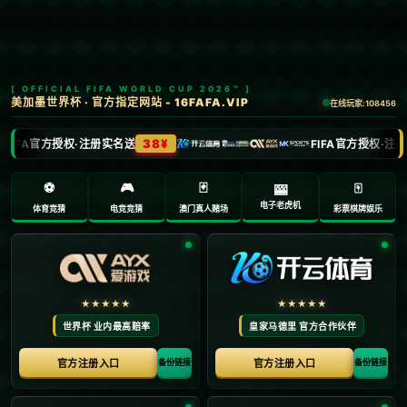
主页
>
新闻中心
新闻中心
【足球】周三010英超联赛推荐：利物浦VS纽卡斯尔联.
作者：kaiyun云开官网
发布时间2026-02-09
**【足球】周三010英超联赛推荐：利物浦VS纽卡斯尔联**
英超联赛一向以激烈的比赛节奏和不可预测的结果吸引着全球球迷的
视线。本周三的一场焦点对决，「利物浦VS纽卡斯尔联」成为了众人
关注的热点。**红军利物浦正在为巩固欧战席位而战，而纽卡斯尔联
同样抱有继续冲击欧冠区的雄心壮志，这场比赛将对联赛排名产生重
要影响。**下面，我们将对这场比赛进行多角度的分析，为球迷提供
深入的推荐参考。
### **利物浦：主场龙再现峥嵘？**
作为英超传统豪门，利物浦本赛季虽未达到最佳状态，但近期的表现
仍然稳定。在主场比赛中，安菲尔德球场的主场优势依旧是球队争胜
的重要保障。在过去的几个赛季中，「利物浦」在主场的胜率高达