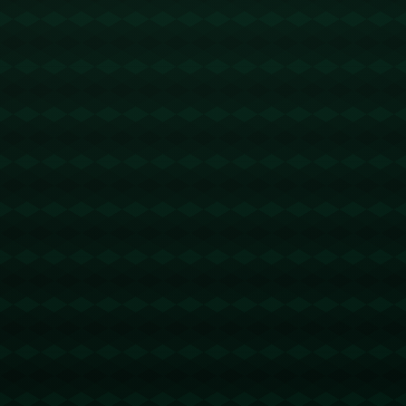
场方面，巴西悍将布鲁诺·吉马良斯的存在，使纽卡斯尔的节奏分配更
加合理，当他处于状态峰值时，能够很好地抑制对手的中场推进。
纽卡斯尔的防守端同样值得称赞。**波普与中后卫组合组成的防线，
已成为英超失球最少的队伍之一**。然而，面对利物浦依靠速度与配
合所构建的杀伤力，纽卡斯尔的防线是否能保持完整将成为比赛关
键。
### **双方交锋记录：谁能更胜一筹？**
从历史数据来看，利物浦在过去的10次交锋中占据上风，**8胜2平的
成绩充分展现红军对纽卡斯尔的压制力**。特别是在主场作战时，利
物浦的胜率更是让对手无从招架。然而，本赛季的纽卡斯尔表现出了
极强的韧劲，其从传统强队曼城与阿森纳身上均拿下宝贵积分，具有
制造冷门的潜力。
值得一提的是，两队在上赛季的比赛中表现得相当胶着，尤其是第二
回合，直至补时阶段才由法比奥·卡瓦略绝杀纽卡斯尔。结合本赛季两
队的状态，可以预见这场比赛将充满悬念。
### **推荐分析：红军小胜或平局可能性大**
综合来看，比赛的胜负将取决于两队中场的控球权争夺与锋线终结能
力。**利物浦虽拥有主场优势，但其防守端存在一定隐患，难以避免