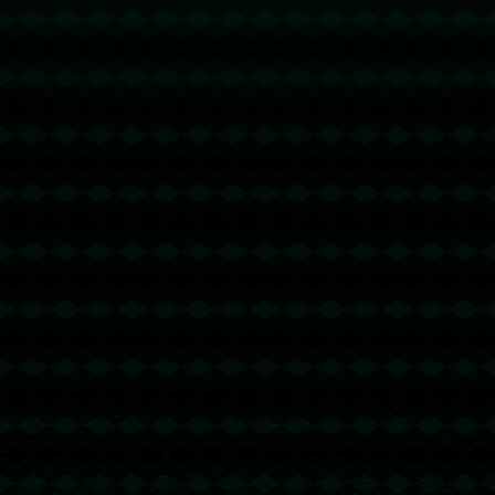
庫明加暢談與庫裏的默契合作 讓比賽更加輕松愉快.
2026-02-08
雷霆奏爵士 近9场赢8仗.
2026-02-07
德甲：十人拜仁8-0大勝九人達姆施塔特 凱恩3射1傳+中場世界波.
2026-02-07
相关产品