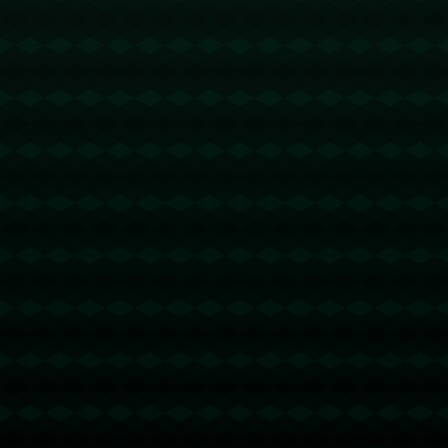
丢球。纽卡斯尔若能坚持快速反击策略，可能在客场抢下1分。**从
足彩角度来看，优先推荐「让球平」，同时可关注总进球数为「2-3
球」。
这场「利物浦VS纽卡斯尔联」的较量必定为球迷献上一场充满紧张与
精彩的英超焦点战，值得所有人拭目以待。
上一篇：哪种体能考核设备对提升消防员耐力至为重要？.
下一篇：创纪录！70588名球迷现场为国足呐喊.
新闻资讯
日職／四大新人監督投手為主流 球兒首年就受關注.
2026-02-09
2026年世界杯入选赛｜ 伊朗剑指连4届闯决赛圈 日本有望率先踢进世界杯.
2026-02-09
谁更伟大？韦德点出詹姆斯超越乔丹之处，巅峰持久前所未见.
2026-02-08